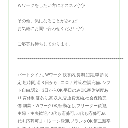
Ｗワークをしたい方にオススメ(^^)/
その他、気になることがあれば
お気軽にお問い合わせください(^^)
ご応募お待ちしております。
*****************************************************
パートタイム, Wワーク,扶養内,長期,短期,季節限
定,短時間,週３日から, ,コロナ対策,空調完備, シフ
ト自由,週2・3日からOK,平日のみOK,産休制度あ
り,育休制度あり,高収入,交通費支給,社会保険完
備,副業・WワークOK,転勤なし,フリーター歓迎,
主婦・主夫歓迎,40代も応募可,50代も応募可,60
代も応募可,U・Iターン歓迎,ブランクOK,第二新卒