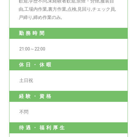
歓迎,学歴不問,未経験者歓迎,禁煙・分煙,服装自
由,工場内作業,裏方作業,点検,見回り,チェック員,
戸締り,締め作業のみ,
勤務時間
21:00～22:00
休日・休暇
土日祝
経験・資格
不問
待遇・福利厚生