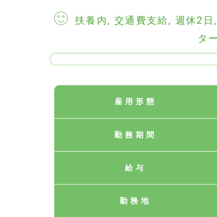
扶養内
,
交通費支給
,
週休2日
タ
雇用形態
勤務期間
給与
勤務地